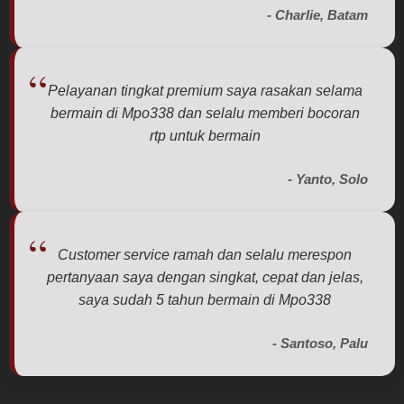
- Charlie, Batam
Pelayanan tingkat premium saya rasakan selama
bermain di Mpo338 dan selalu memberi bocoran
rtp untuk bermain
- Yanto, Solo
Customer service ramah dan selalu merespon
pertanyaan saya dengan singkat, cepat dan jelas,
saya sudah 5 tahun bermain di Mpo338
- Santoso, Palu